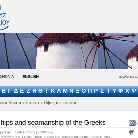
ΟΙΝΩΝΙΑ
ENGLISH
αναλυτική α
Β
Γ
Δ
Ε
Ζ
Η
Θ
Ι
Κ
Λ
Μ
Ν
Ξ
Ο
Π
Ρ
Σ
Τ
Υ
Φ
Χ
Ψ
νικά θέματα
Ιστορία
Όψεις της ιστορίας
>
>
hips and seamanship of the Greeks
γγραφή :
Tzalas Charis
(31/8/2006)
α παραπομπή
:
Tzalas Charis, "Ships and seamanship of the Greeks", 2006
,