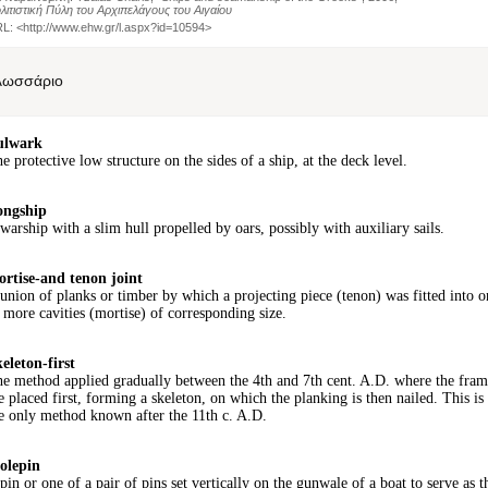
λιτιστική Πύλη του Αρχιπελάγους του Αιγαίου
L: <
http://www.ehw.gr/l.aspx?id=10594
>
λωσσάριο
ulwark
e protective low structure on the sides of a ship, at the deck level.
ongship
warship with a slim hull propelled by oars, possibly with auxiliary sails.
rtise-and tenon joint
union of planks or timber by which a projecting piece (tenon) was fitted into o
 more cavities (mortise) of corresponding size.
eleton-first
e method applied gradually between the 4th and 7th cent. A.D. where the fram
e placed first, forming a skeleton, on which the planking is then nailed. This is
e only method known after the 11th c. A.D.
olepin
pin or one of a pair of pins set vertically on the gunwale of a boat to serve as t