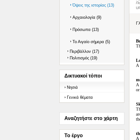
Πο
Όψεις της ιστορίας (13)
UR
Αρχαιολογία (9)
Γ
Πρόσωπα (13)
B
Το Αιγαίο σήμερα (5)
Th
Περιβάλλον (17)
Πολιτισμός (19)
L
A 
Δικτυακοί τόποι
mo
A 
Νησιά
or
Γενικά θέματα
Sk
Th
ar
Αναζητήστε στο χάρτη
th
th
Το έργο
A 