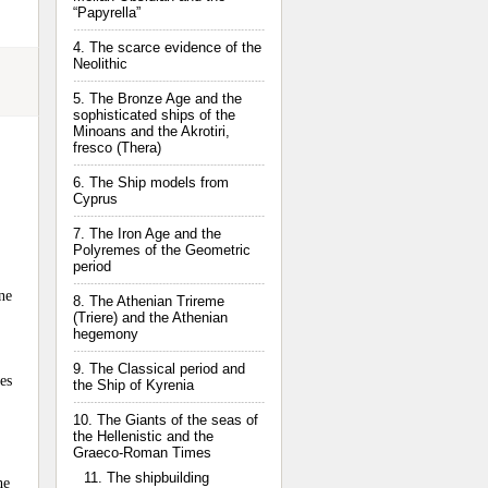
“Papyrella”
4. The scarce evidence of the
Neolithic
5. The Bronze Age and the
sophisticated ships of the
Minoans and the Akrotiri,
fresco (Thera)
6. The Ship models from
Cyprus
7. The Iron Age and the
Polyremes of the Geometric
period
ne
8. The Athenian Trireme
(Triere) and the Athenian
hegemony
9. The Classical period and
es
the Ship of Kyrenia
10. The Giants of the seas of
the Hellenistic and the
Graeco-Roman Times
11. The shipbuilding
he