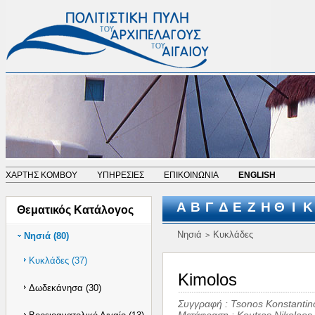
ΧΑΡΤΗΣ ΚΟΜΒΟΥ
ΥΠΗΡΕΣΙΕΣ
ΕΠΙΚΟΙΝΩΝΙΑ
ENGLISH
Α
Β
Γ
Δ
Ε
Ζ
Η
Θ
Ι
Κ
Θεματικός Κατάλογος
Νησιά
Κυκλάδες
Νησιά (80)
>
Κυκλάδες (37)
Kimolos
Δωδεκάνησα (30)
Συγγραφή :
Tsonos Konstantin