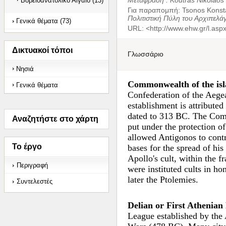
Μετάφραση :
Koutras Nikolaos
Βορειοανατολικό Αιγαίο (13)
Για παραπομπή
:
Tsonos Konsta
Πολιτιστική Πύλη του Αρχιπελά
Γενικά θέματα (73)
URL: <
http://www.ehw.gr/l.as
Δικτυακοί τόποι
Γλωσσάριο
Νησιά
Commonwealth of the isl
Γενικά θέματα
Confederation of the Aegean
establishment is attribute
dated to 313 BC. The Com
Αναζητήστε στο χάρτη
put under the protection of
allowed Antigonos to contr
Το έργο
bases for the spread of hi
Apollo's cult, within the
Περιγραφή
were instituted cults in h
later the Ptolemies.
Συντελεστές
Delian or First Athenian
League established by the 