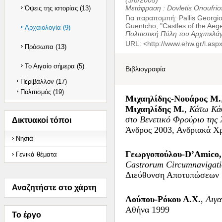
(3/8/2005)
Μετάφραση :
Dovletis Onoufrio
Όψεις της ιστορίας (13)
Για παραπομπή
:
Pallis Georgi
Guentcho, "Castles of the Aeg
Αρχαιολογία (9)
Πολιτιστική Πύλη του Αρχιπελά
URL: <
http://www.ehw.gr/l.as
Πρόσωπα (13)
Το Αιγαίο σήμερα (5)
Βιβλιογραφία
Περιβάλλον (17)
Πολιτισμός (19)
Μιχαηλίδης-Νουάρος Μ.
Μιχαηλίδης Μ.
,
Κάτω Κά
στο Βενετικό Φρούριο της
Δικτυακοί τόποι
Άνδρος 2003, Ανδριακά Χ
Νησιά
Γεωργοπούλου-D’Amico, Ι
Γενικά θέματα
Castrorum Circumnavigati
Διεύθυνση Αποτυπώσεων
Αναζητήστε στο χάρτη
Λούπου-Ρόκου Α.Χ.
,
Αιγα
Αθήνα 1999
Το έργο