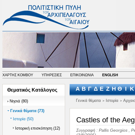
ΧΑΡΤΗΣ ΚΟΜΒΟΥ
ΥΠΗΡΕΣΙΕΣ
ΕΠΙΚΟΙΝΩΝΙΑ
ENGLISH
Α
Β
Γ
Δ
Ε
Ζ
Η
Θ
Ι
Κ
Θεματικός Κατάλογος
Γενικά θέματα
Ιστορία
Αρχαι
Νησιά (80)
>
>
Γενικά θέματα (73)
Castles of the Ae
Ιστορία (50)
Ιστορική επισκόπηση (12)
Συγγραφή :
Pallis Georgios
,
Pe