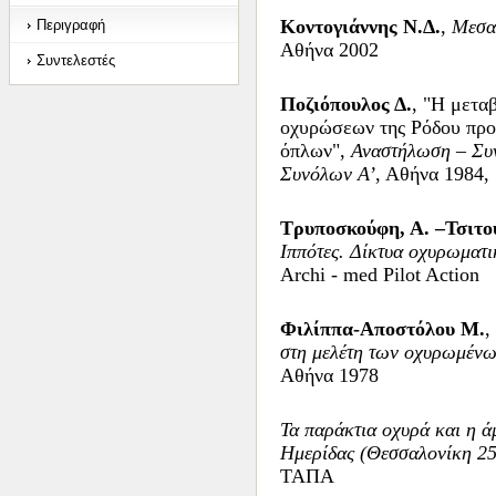
Κοντογιάννης Ν.Δ.
,
Μεσα
Περιγραφή
Αθήνα 2002
Συντελεστές
Ποζιόπουλος Δ.
, "Η μετα
οχυρώσεων της Ρόδου προ
όπλων",
Αναστήλωση – Συ
Συνόλων Α’
, Αθήνα 1984,
Τρυποσκούφη, Α. –Τσιτού
Ιππότες. Δίκτυα οχυρωματι
Archi - med Pilot Action
Φιλίππα-Αποστόλου Μ.
,
στη μελέτη των οχυρωμένω
Αθήνα 1978
Τα παράκτια οχυρά και η ά
Ημερίδας (Θεσσαλονίκη 25
ΤΑΠΑ