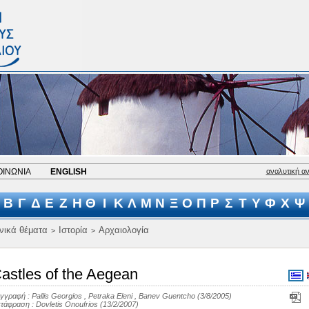
ΟΙΝΩΝΙΑ
ENGLISH
αναλυτική α
Β
Γ
Δ
Ε
Ζ
Η
Θ
Ι
Κ
Λ
Μ
Ν
Ξ
Ο
Π
Ρ
Σ
Τ
Υ
Φ
Χ
Ψ
νικά θέματα
Ιστορία
Αρχαιολογία
>
>
astles of the Aegean
γγραφή :
Pallis Georgios
,
Petraka Eleni
,
Banev Guentcho
(3/8/2005)
τάφραση :
Dovletis Onoufrios
(13/2/2007)