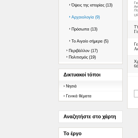
Γι
Όψεις της ιστορίας (13)
Ae
Πο
UR
Αρχαιολογία (9)
Τ
Πρόσωπα (13)
Γε
Το Αιγαίο σήμερα (5)
Γε
A
Περιβάλλον (17)
Πολιτισμός (19)
Χ
6t
Δικτυακοί τόποι
Νησιά
Γενικά θέματα
Αναζητήστε στο χάρτη
Το έργο