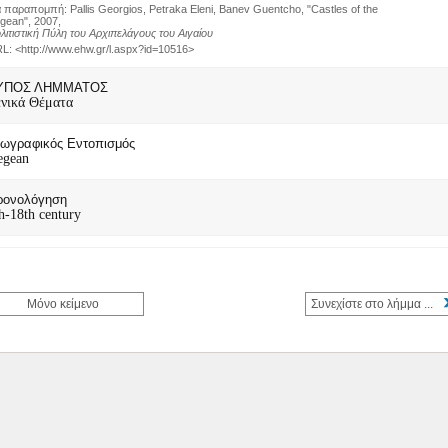
α παραπομπή
:
Pallis Georgios, Petraka Eleni, Banev Guentcho, "Castles of the
gean", 2007
,
λιτιστική Πύλη του Αρχιπελάγους του Αιγαίου
L: <
http://www.ehw.gr/l.aspx?id=10516
>
ΥΠΟΣ ΛΗΜΜΑΤΟΣ
νικά Θέματα
ωγραφικός Εντοπισμός
egean
ρονολόγηση
h-18th century
Μόνο κείμενο
Συνεχίστε στο λήμμα ...