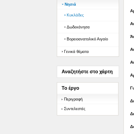
Νησιά
Α
Κυκλάδες
Α
Δωδεκάνησα
Ά
Βορειοανατολικό Αιγαίο
Α
Γενικά θέματα
Α
Αναζητήστε στο χάρτη
Α
Το έργο
Γ
Περιγραφή
Δ
Συντελεστές
Δ
Δ