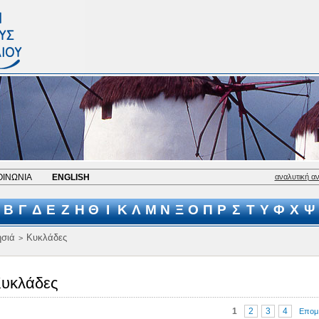
ΟΙΝΩΝΙΑ
ENGLISH
αναλυτική α
Β
Γ
Δ
Ε
Ζ
Η
Θ
Ι
Κ
Λ
Μ
Ν
Ξ
Ο
Π
Ρ
Σ
Τ
Υ
Φ
Χ
Ψ
σιά
Κυκλάδες
>
υκλάδες
1
2
3
4
Επομ