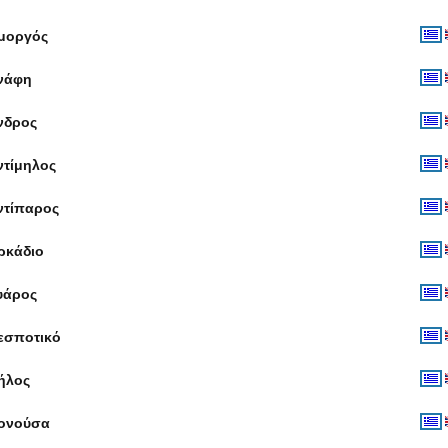
μοργός
νάφη
νδρος
ντίμηλος
ντίπαρος
ρκάδιο
υάρος
εσποτικό
ήλος
ονούσα